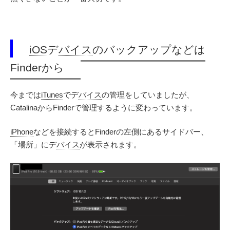
iOS
デ
バイス
のバックアップなどは
Finderから
今までは
iTunes
でデ
バイス
の管理をしていましたが、
CatalinaからFinderで管理するように変わっています。
iPhone
などを接続するとFinderの左側にあるサイドバー、
「場所」にデ
バイス
が表示されます。