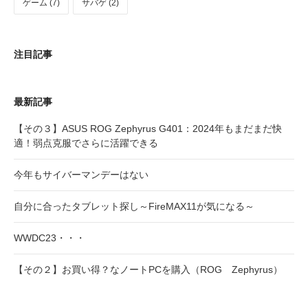
ゲーム (7)
サバゲ (2)
注目記事
最新記事
【その３】ASUS ROG Zephyrus G401：2024年もまだまだ快
適！弱点克服でさらに活躍できる
今年もサイバーマンデーはない
自分に合ったタブレット探し～FireMAX11が気になる～
WWDC23・・・
【その２】お買い得？なノートPCを購入（ROG Zephyrus）