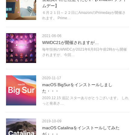
ムデー】
６月２１日～２２日にAmazonのPrimedayが開催さ
れます。 Prime…
2021-06-06
WWDC21が開催されますが…
毎年恒例のWWDCが2021年6月8日午前2時から開催
されますが、今回…
2020-11-17
macOS BigSurをインストールしまし
た・・・
2020.12.15 追記 スターありがとうございます。 しれ
っと発表さ…
2019-10-09
macOS Catalinaをインストールしてみた
が・・・