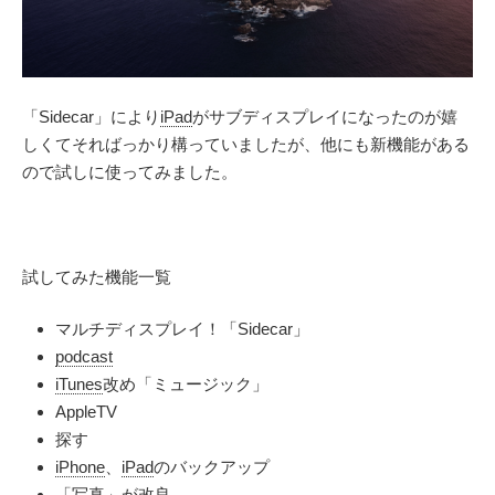
「Sidecar」により
iPad
がサブディスプレイになったのが嬉
しくてそればっかり構っていましたが、他にも新機能がある
ので試しに使ってみました。
試してみた機能一覧
マルチディスプレイ！「Sidecar」
podcast
iTunes
改め「ミュージック」
AppleTV
探す
iPhone
、
iPad
のバックアップ
「写真」が改良